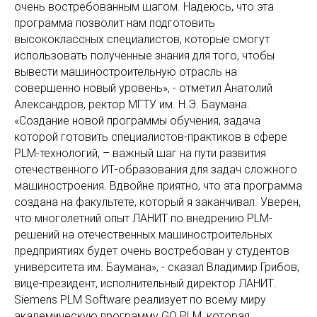
очень востребованным шагом. Надеюсь, что эта
2014, 2017-2020, 2021
программа позволит нам подготовить
Лучший партнер
Лучший партнер
высококлассных специалистов, которые смогут
Siemens Digital
Siemens Digital
использовать полученные знания для того, чтобы
Industries Software в
Industries Software в
России.
вывести машиностроительную отрасль на
регионе EMEA.
совершенно новый уровень», - отметил Анатолий
Александров, ректор МГТУ им. Н.Э. Баумана.
«Создание новой программы обучения, задача
которой готовить специалистов-практиков в сфере
PLM-технологий, – важный шаг на пути развития
отечественного ИТ-образования для задач сложного
2010 - 2012, 2014,
Обширный опыт
машиностроения. Вдвойне приятно, что эта программа
2017, 2018, 2021
создана на факультете, который я заканчивал. Уверен,
Лучший европейский
25 лет
что многолетний опыт ЛАНИТ по внедрению PLM-
партнер Siemens
мы занимаемся
решений на отечественных машиностроительных
Digital Industries
внедрением
предприятиях будет очень востребован у студентов
Software в различных
комплексных PLM-
номинациях.
систем.
университета им. Баумана», - сказал Владимир Грибов,
вице-президент, исполнительный директор ЛАНИТ.
Siemens PLM Software реализует по всему миру
академическую программу GO PLM, которая