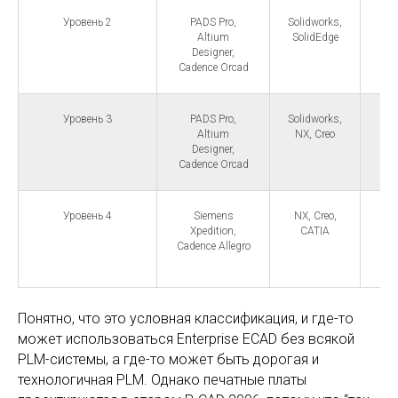
Уровень 2
PADS Pro,
Solidworks,
Co
Altium
SolidEdge
Designer,
Cadence Orcad
Уровень 3
PADS Pro,
Solidworks,
Altium
NX, Creo
Designer,
Cadence Orcad
Уровень 4
Siemens
NX, Creo,
Xpe
Xpedition,
CATIA
Cadence Allegro
Al
Понятно, что это условная классификация, и где-то
может использоваться Enterprise ECAD без всякой
PLM-системы, а где-то может быть дорогая и
технологичная PLM. Однако печатные платы